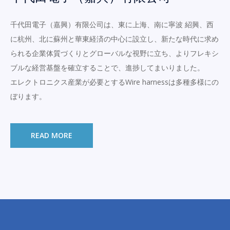
千代田電子（嘉興）有限公司は、東に上海、南に寧波 紹興、西
に杭州、北に蘇州と華東経済の中心に設立し、新たな時代に求め
られる企業体質づくりとグローバルな視野に立ち、よりフレキシ
ブルな経営基盤を確立することで、進捗してまいりました。
エレクトロニクス産業が必要とするWire harnessは多種多様にの
ぼります。
READ MORE